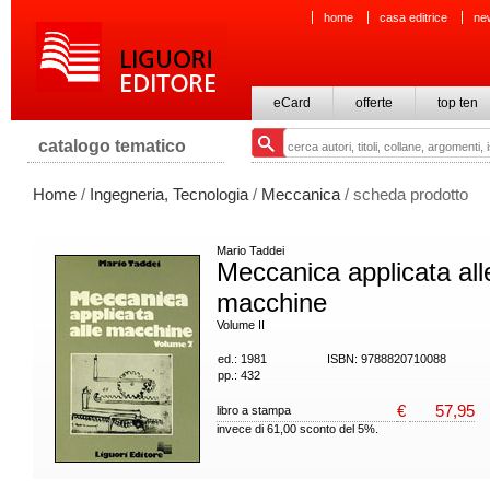
home
casa editrice
ne
eCard
offerte
top ten
catalogo tematico
Home
/
Ingegneria, Tecnologia
/
Meccanica
/ scheda prodotto
Mario Taddei
Meccanica applicata all
macchine
Volume II
ed.: 1981
ISBN: 9788820710088
pp.: 432
€
57,95
libro a stampa
invece di 61,00 sconto del 5%.