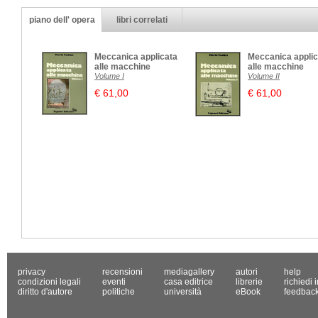
piano dell' opera
libri correlati
Meccanica applicata
Meccanica applic
alle macchine
alle macchine
Volume I
Volume II
€ 61,00
€ 61,00
privacy
recensioni
mediagallery
autori
help
condizioni legali
eventi
casa editrice
librerie
richiedi 
diritto d'autore
politiche
università
eBook
feedbac