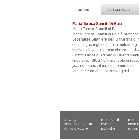
autore
libri correlati
Maria Teresa Sanniti Di Baja
Maria Teresa Sanniti di Baja
Maria Teresa Sanniti di Baja è professor
Letterature Straniere dell´Università di
della lingua inglese e delle metodologi
in diversi lavori a stampa che caratteri
Commissione di Ateneo di Orientamento 
linguistico (SICSI) e il suo ruolo di res
year
) si rispecchiano direttamente nella
teoriche e da obiettivi convergenti.
privacy
recensioni
media
condizioni legali
eventi
casa e
diritto d'autore
politiche
univer