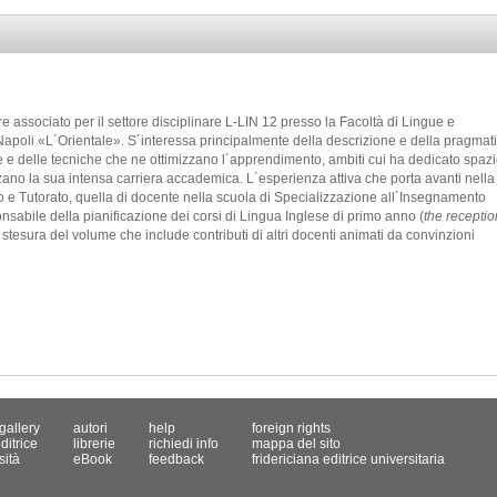
e associato per il settore disciplinare L-LIN 12 presso la Facoltà di Lingue e
 Napoli «L´Orientale». S´interessa principalmente della descrizione e della pragmat
e e delle tecniche che ne ottimizzano l´apprendimento, ambiti cui ha dedicato spaz
zzano la sua intensa carriera accademica. L´esperienza attiva che porta avanti nella
e Tutorato, quella di docente nella scuola di Specializzazione all´Insegnamento
ponsabile della pianificazione dei corsi di Lingua Inglese di primo anno (
the receptio
 stesura del volume che include contributi di altri docenti animati da convinzioni
gallery
autori
help
foreign rights
ditrice
librerie
richiedi info
mappa del sito
sità
eBook
feedback
fridericiana editrice universitaria