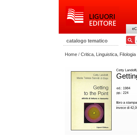
eC
catalogo tematico
Home
/
Critica, Linguistica, Filologia
Cetty Landolfi
Gettin
ed.: 1984
pp.: 224
libro a stampa
invece di 42,