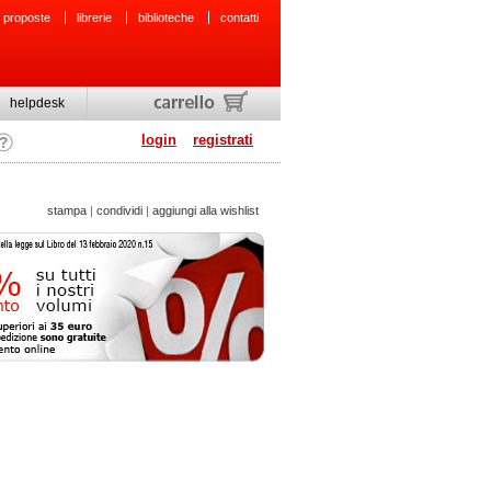
 proposte
librerie
biblioteche
contatti
helpdesk
login
registrati
stampa
|
condividi
|
aggiungi alla wishlist