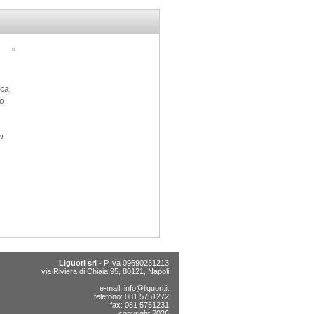
ica
io
n
Liguori srl
- P.Iva 09690231213
via Riviera di Chiaia 95, 80121, Napoli
e-mail:
info@liguori.it
telefono: 081 5751272
fax: 081 5751231
copyright 2026