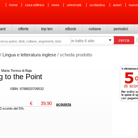
home
casa editrice
news
università
scolastica
autori
nuove
ard
offerte
top ten
eBook
collane
periodici
/
Lingua e letteratura inglese
/ scheda prodotto
, Maria Teresa di Baja
g to the Point
ISBN: 9788820709532
€
39,90
acquista
00 sconto del 5%.