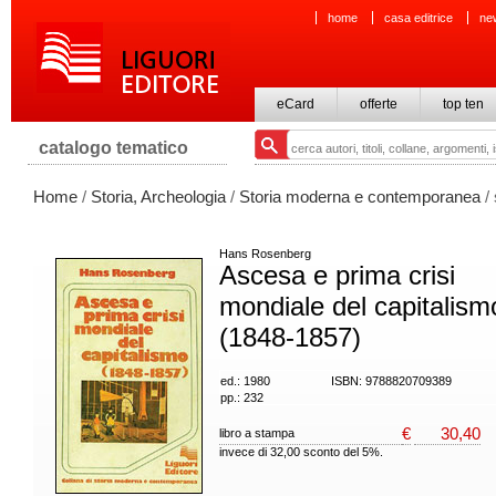
home
casa editrice
ne
eCard
offerte
top ten
catalogo tematico
Home
/
Storia, Archeologia
/
Storia moderna e contemporanea
/ 
Hans Rosenberg
Ascesa e prima crisi
mondiale del capitalism
(1848-1857)
ed.: 1980
ISBN: 9788820709389
pp.: 232
€
30,40
libro a stampa
invece di 32,00 sconto del 5%.