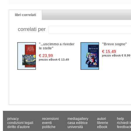
libri correlati
correlati per
"...uscimmo a riveder
"Breve sogno"
le stelle"
€ 15,49
€ 23,99
prezzo eBook € 8,99
prezzo eBook € 13,49
privacy
recensioni
mediagallery
autori
help
condizioni legali
eventi
casa editrice
librerie
richiedi 
diritto d'autore
politiche
università
eBook
feedbac