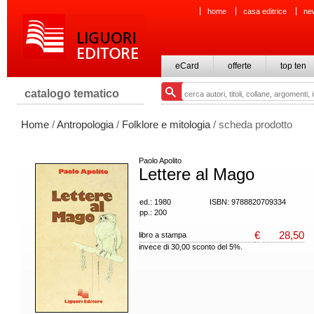
home
casa editrice
ne
eCard
offerte
top ten
catalogo tematico
Home
/
Antropologia
/
Folklore e mitologia
/ scheda prodotto
Paolo Apolito
Lettere al Mago
ed.: 1980
ISBN: 9788820709334
pp.: 200
€
28,50
libro a stampa
invece di 30,00 sconto del 5%.