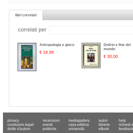
libri correlati
correlati per
Antropologia e gioco
Delirio e fine del
mondo
€ 18,99
€ 30,00
privacy
recensioni
mediagallery
autori
help
condizioni legali
eventi
casa editrice
librerie
richiedi 
diritto d'autore
politiche
università
eBook
feedbac