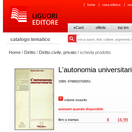
home
casa editrice
ne
eCard
offerte
top ten
catalogo tematico
Home
/
Diritto
/
Diritto civile, privato
/ scheda prodotto
L'autonomia universitar
ISBN: 9788820709051
volume esaurito
avvisami quando disponibile
€
16,99
libro a stampa