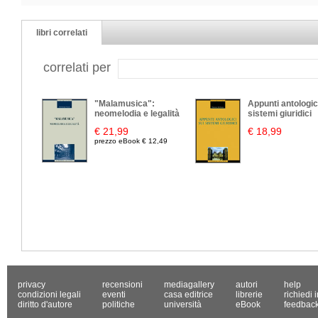
libri correlati
correlati per
"Malamusica":
Appunti antologic
neomelodia e legalità
sistemi giuridici
€ 21,99
€ 18,99
prezzo eBook € 12,49
privacy
recensioni
mediagallery
autori
help
condizioni legali
eventi
casa editrice
librerie
richiedi 
diritto d'autore
politiche
università
eBook
feedbac