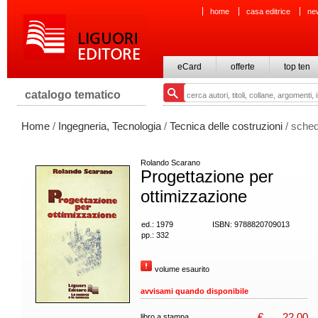
home
casa editrice
ne
eCard
offerte
top ten
catalogo tematico
Home
/
Ingegneria, Tecnologia
/
Tecnica delle costruzioni
/ sched
Rolando Scarano
Progettazione per
ottimizzazione
ed.: 1979
ISBN: 9788820709013
pp.: 332
volume esaurito
avvisami quando disponibile
€
22,00
libro a stampa