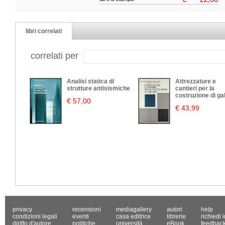
libri correlati
correlati per
Analisi statica di
Attrezzature e
strutture antisismiche
cantieri per la
costruzione di gal
€ 57,00
€ 43,99
privacy
recensioni
mediagallery
autori
help
condizioni legali
eventi
casa editrice
librerie
richiedi 
diritto d'autore
politiche
università
eBook
feedbac