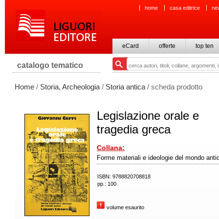
home
casa editrice
ne
eCard
offerte
top ten
catalogo tematico
Home
/
Storia, Archeologia
/
Storia antica
/ scheda prodotto
Legislazione orale e
tragedia greca
Collana:
Forme materiali e ideologie del mondo anti
ISBN: 9788820708818
pp.: 100
volume esaurito