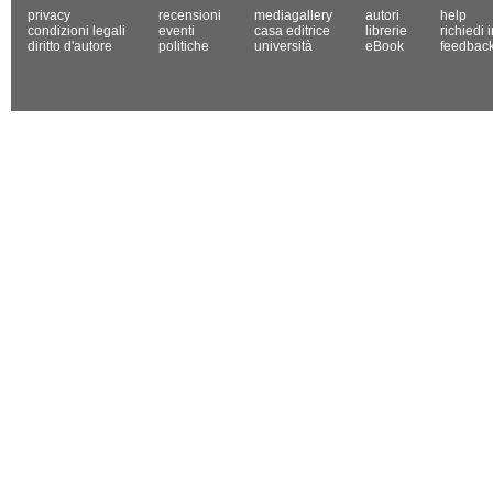
privacy
recensioni
mediagallery
autori
help
condizioni legali
eventi
casa editrice
librerie
richiedi 
diritto d'autore
politiche
università
eBook
feedbac