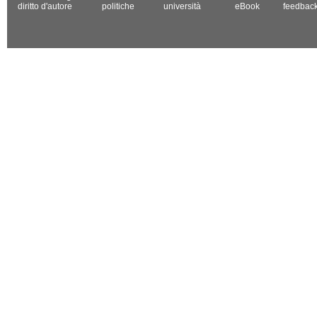
diritto d'autore
politiche
università
eBook
feedbac