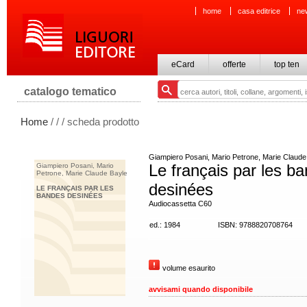
home
casa editrice
ne
eCard
offerte
top ten
catalogo tematico
Home
/
/
/ scheda prodotto
Giampiero Posani, Mario Petrone, Marie Claude
Le français par les b
Giampiero Posani, Mario
Petrone, Marie Claude Bayle
desinées
LE FRANÇAIS PAR LES
BANDES DESINÉES
Audiocassetta C60
ed.: 1984
ISBN: 9788820708764
volume esaurito
avvisami quando disponibile