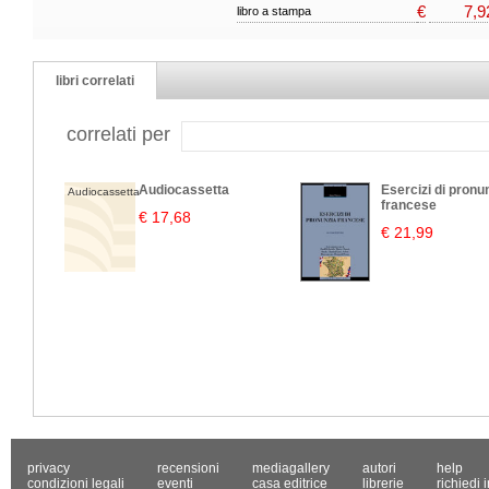
€
7,9
libro a stampa
libri correlati
correlati per
Audiocassetta
Esercizi di pronu
Audiocassetta
francese
€ 17,68
€ 21,99
privacy
recensioni
mediagallery
autori
help
condizioni legali
eventi
casa editrice
librerie
richiedi 