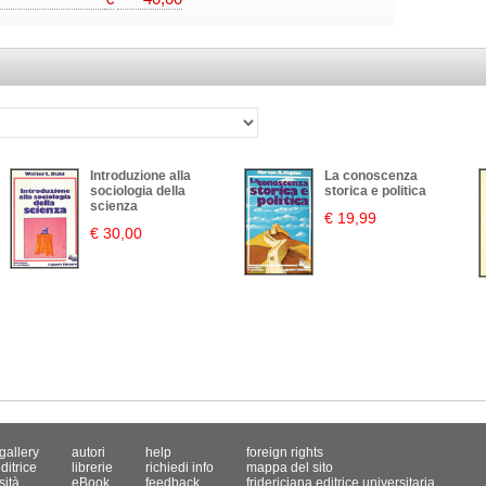
Introduzione alla
La conoscenza
sociologia della
storica e politica
scienza
€ 19,99
€ 30,00
gallery
autori
help
foreign rights
ditrice
librerie
richiedi info
mappa del sito
sità
eBook
feedback
fridericiana editrice universitaria