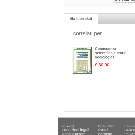
libri correlati
correlati per
Conoscenza
scientifica e teoria
sociologica
€ 30,00
privacy
recensioni
media
condizioni legali
eventi
casa e
diritto d'autore
politiche
univer