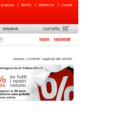
 proposte
librerie
biblioteche
contatti
helpdesk
login
registrati
stampa
|
condividi
|
aggiungi alla wishlist