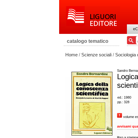
eC
catalogo tematico
Home
/
Scienze sociali
/
Sociologia 
Sandro Bernar
Logica
scienti
ed.: 1980
pp.: 328
volume es
avvisami qua
libro a stampa