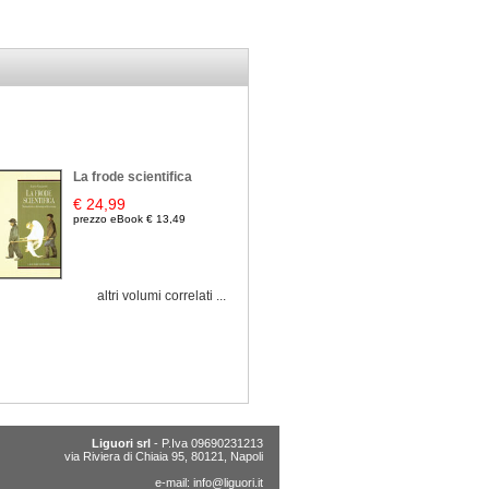
La frode scientifica
€ 24,99
prezzo eBook € 13,49
altri volumi correlati ...
Liguori srl
- P.Iva 09690231213
via Riviera di Chiaia 95, 80121, Napoli
e-mail:
info@liguori.it