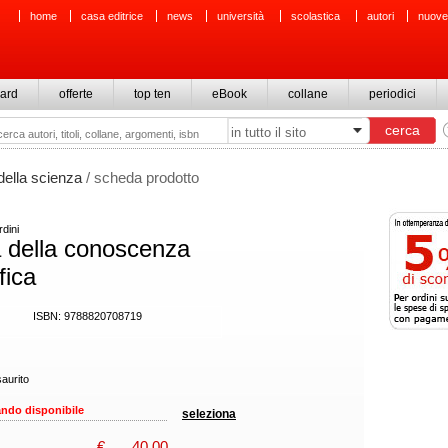
home
casa editrice
news
università
scolastica
autori
nuove
ard
offerte
top ten
eBook
collane
periodici
della scienza
/ scheda prodotto
dini
 della conoscenza
fica
ISBN: 9788820708719
aurito
ndo disponibile
seleziona
€
40,00