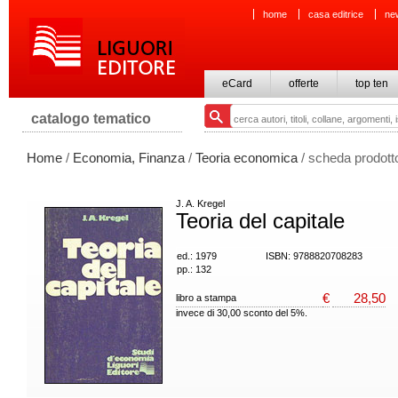
home
casa editrice
ne
eCard
offerte
top ten
catalogo tematico
Home
/
Economia, Finanza
/
Teoria economica
/ scheda prodott
J. A. Kregel
Teoria del capitale
ed.: 1979
ISBN: 9788820708283
pp.: 132
€
28,50
libro a stampa
invece di 30,00 sconto del 5%.