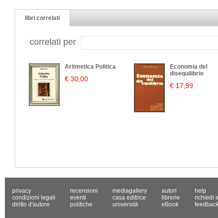
libri correlati
correlati per
Aritmetica Politica
Economia del
disequilibrio
€ 30,00
€ 17,99
privacy
recensioni
mediagallery
autori
help
condizioni legali
eventi
casa editrice
librerie
richiedi 
diritto d'autore
politiche
università
eBook
feedbac