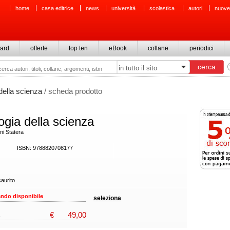
home
casa editrice
news
università
scolastica
autori
nuove
ard
offerte
top ten
eBook
collane
periodici
della scienza
/ scheda prodotto
ogia della scienza
ni Statera
ISBN: 9788820708177
aurito
ndo disponibile
seleziona
€
49,00