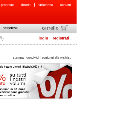
 proposte
librerie
biblioteche
contatti
helpdesk
login
registrati
stampa
|
condividi
|
aggiungi alla wishlist