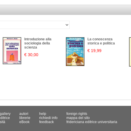
Introduzione alla
La conoscenza
sociologia della
storica e politica
scienza
€ 19,99
€ 30,00
gallery
autori
help
foreign rights
ditrice
librerie
richiedi info
mappa del sito
sità
eBook
feedback
fridericiana editrice universitaria