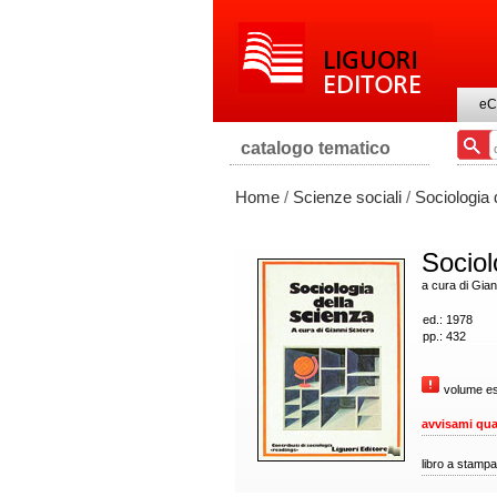
eC
catalogo tematico
Home
/
Scienze sociali
/
Sociologia 
Sociol
a cura di Gian
ed.: 1978
pp.: 432
volume es
avvisami qua
libro a stampa