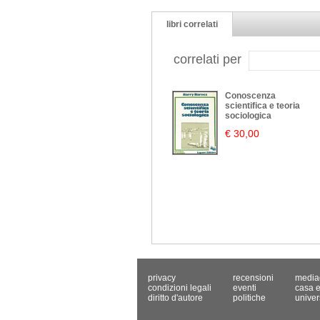
libri correlati
correlati per
Conoscenza
scientifica e teoria
sociologica
€ 30,00
privacy
recensioni
media
condizioni legali
eventi
casa e
diritto d'autore
politiche
univer