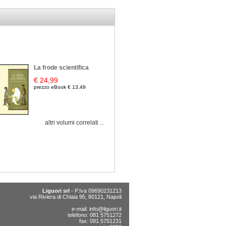
La frode scientifica
€ 24,99
prezzo eBook € 13,49
altri volumi correlati ...
Liguori srl
- P.Iva 09690231213
via Riviera di Chiaia 95, 80121, Napoli
e-mail:
info@liguori.it
telefono: 081 5751272
fax: 081 5751231