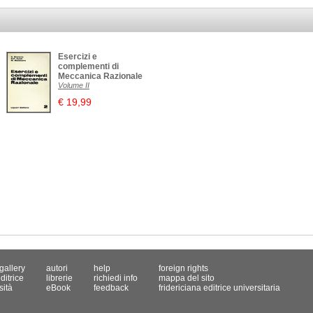
Esercizi e
complementi di
Meccanica Razionale
Volume II
€ 19,99
gallery
autori
help
foreign rights
ditrice
librerie
richiedi info
mappa del sito
sità
eBook
feedback
fridericiana editrice universitaria