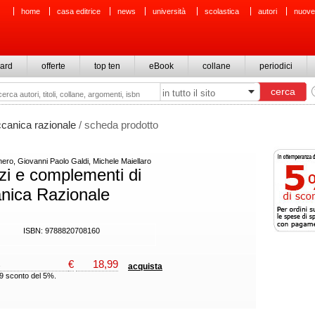
home
casa editrice
news
università
scolastica
autori
nuove
ard
offerte
top ten
eBook
collane
periodici
canica razionale
/ scheda prodotto
nero, Giovanni Paolo Galdi, Michele Maiellaro
zi e complementi di
nica Razionale
ISBN: 9788820708160
€
18,99
acquista
99 sconto del 5%.