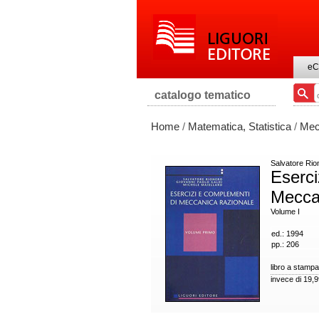
eC
catalogo tematico
Home
/
Matematica, Statistica
/
Mec
Salvatore Rio
Eserci
Mecca
Volume I
ed.: 1994
pp.: 206
libro a stampa
invece di 19,