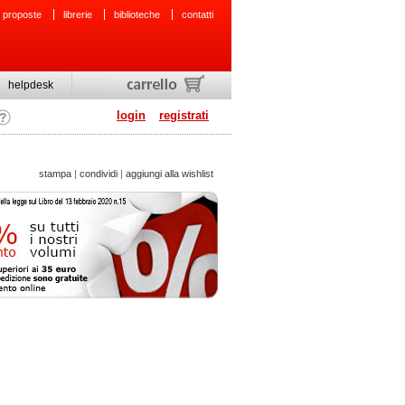
 proposte
librerie
biblioteche
contatti
helpdesk
login
registrati
stampa
|
condividi
|
aggiungi alla wishlist