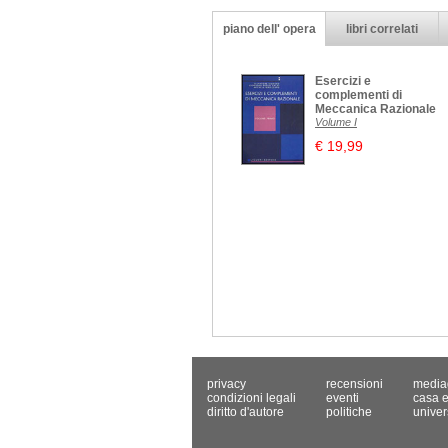
piano dell' opera
libri correlati
Esercizi e
complementi di
Meccanica Razionale
Volume I
€ 19,99
privacy
recensioni
media
condizioni legali
eventi
casa e
diritto d'autore
politiche
univer