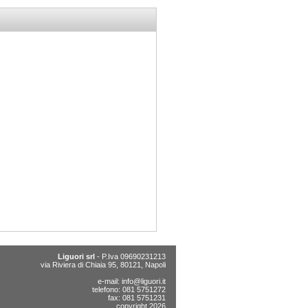
Liguori srl
- P.Iva 09690231213
via Riviera di Chiaia 95, 80121, Napoli
e-mail:
info@liguori.it
telefono: 081 5751272
fax: 081 5751231
copyright 2026