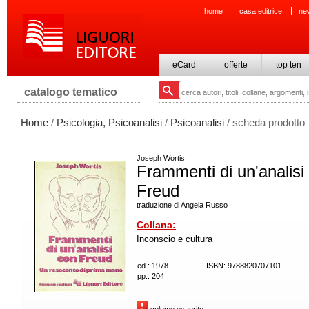
home
casa editrice
ne
eCard
offerte
top ten
catalogo tematico
Home
/
Psicologia, Psicoanalisi
/
Psicoanalisi
/ scheda prodotto
Joseph Wortis
Frammenti di un'analisi
Freud
traduzione di Angela Russo
Collana:
Inconscio e cultura
ed.: 1978
ISBN: 9788820707101
pp.: 204