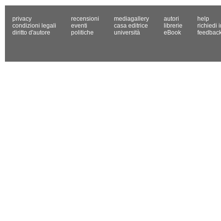
privacy
recensioni
mediagallery
autori
help
condizioni legali
eventi
casa editrice
librerie
richiedi 
diritto d'autore
politiche
università
eBook
feedbac