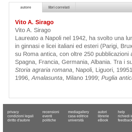
autore
libri correlati
Vito A. Sirago
Vito A. Sirago
Laureato a Napoli nel 1942, ha svolto una l
in ginnasi e licei italiani ed esteri (Parigi, Bru
su Roma antica, con oltre 250 pubblicazioni al 
Spagna, Francia, Germania, Albania. Tra i suoi
Storia agraria romana
, Napoli, Liguori, 1995
1996,
Amalasunta
, Milano 1999;
Puglia anti
privacy
recensioni
mediagallery
autori
help
condizioni legali
eventi
casa editrice
librerie
richiedi 
diritto d'autore
politiche
università
eBook
feedbac