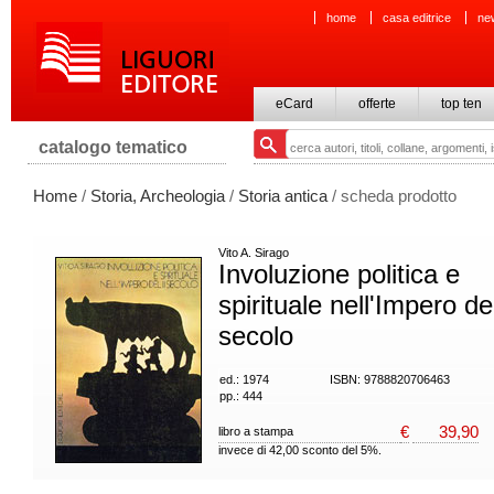
home
casa editrice
ne
eCard
offerte
top ten
catalogo tematico
Home
/
Storia, Archeologia
/
Storia antica
/ scheda prodotto
Vito A. Sirago
Involuzione politica e
spirituale nell'Impero del
secolo
ed.: 1974
ISBN: 9788820706463
pp.: 444
€
39,90
libro a stampa
invece di 42,00 sconto del 5%.