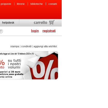
 proposte
librerie
biblioteche
contatti
helpdesk
login
registrati
stampa
|
condividi
|
aggiungi alla wishlist