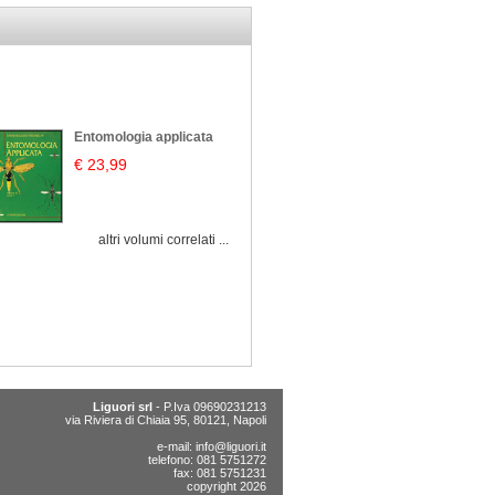
Entomologia applicata
€ 23,99
altri volumi correlati ...
Liguori srl
- P.Iva 09690231213
via Riviera di Chiaia 95, 80121, Napoli
e-mail:
info@liguori.it
telefono: 081 5751272
fax: 081 5751231
copyright 2026