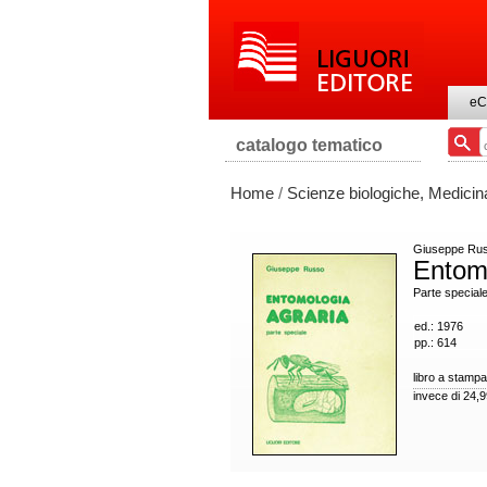
eC
catalogo tematico
Home
/
Scienze biologiche, Medicin
Giuseppe Ru
Entomo
Parte special
ed.: 1976
pp.: 614
libro a stampa
invece di 24,