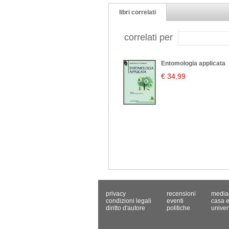
libri correlati
correlati per
Entomologia applicata
€ 34,99
privacy
recensioni
media
condizioni legali
eventi
casa e
diritto d'autore
politiche
univer