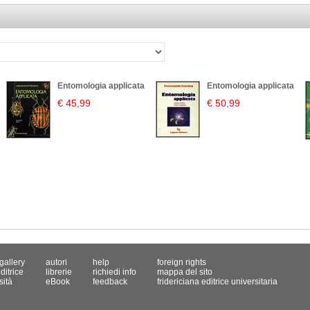
Entomologia applicata
Entomologia applicata
€ 45,99
€ 50,99
gallery
autori
help
foreign rights
ditrice
librerie
richiedi info
mappa del sito
sità
eBook
feedback
fridericiana editrice universitaria