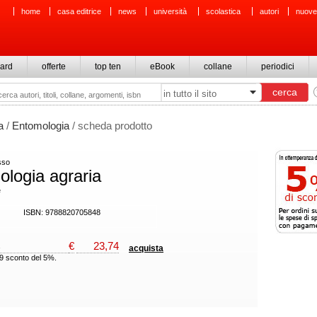
home
casa editrice
news
università
scolastica
autori
nuove
ard
offerte
top ten
eBook
collane
periodici
a
/
Entomologia
/ scheda prodotto
sso
logia agraria
e
ISBN: 9788820705848
€
23,74
acquista
99 sconto del 5%.