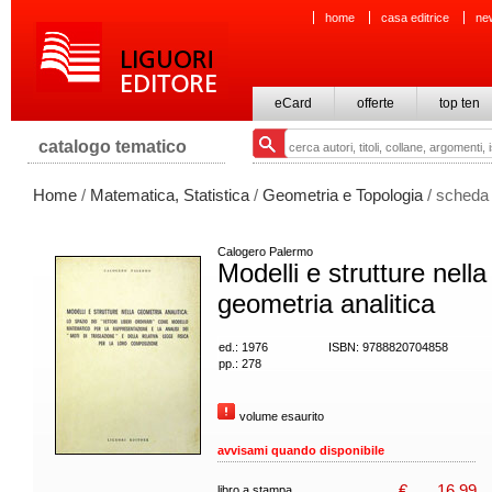
home
casa editrice
ne
eCard
offerte
top ten
catalogo tematico
Home
/
Matematica, Statistica
/
Geometria e Topologia
/ scheda 
Calogero Palermo
Modelli e strutture nella
geometria analitica
ed.: 1976
ISBN: 9788820704858
pp.: 278
volume esaurito
avvisami quando disponibile
€
16,99
libro a stampa