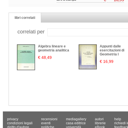
libri correlati
correlati per
Algebra lineare e
Appunti dalle
geometria analitica
esercitazioni di
Geometria I
€ 48,49
€ 16,99
privacy
recensioni
mediagallery
autori
help
condizioni legali
eventi
casa editrice
librerie
richiedi 
diritto d'autore
politiche
università
eBook
feedbac