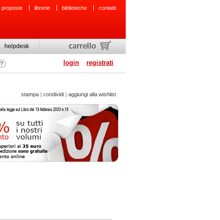
 proposte
librerie
biblioteche
contatti
helpdesk
login
registrati
stampa
|
condividi
|
aggiungi alla wishlist