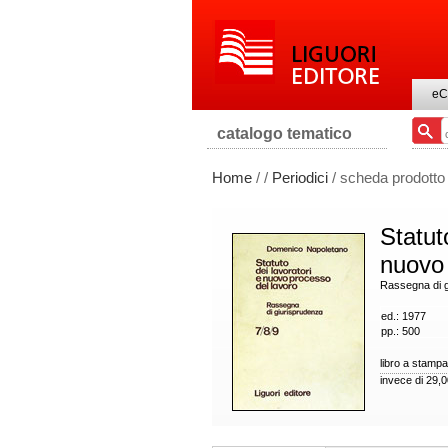
eC
catalogo tematico
Home
/
/
Periodici
/ scheda prodotto
Statut
nuovo 
Rassegna di g
ed.: 1977
pp.: 500
libro a stampa
invece di 29,