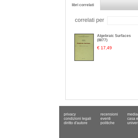
libri correlati
correlati per
Algebraic Surfaces
(III/77)
€ 17,49
privacy
recensioni
media
condizioni legali
eventi
casa e
diritto d'autore
politiche
univer