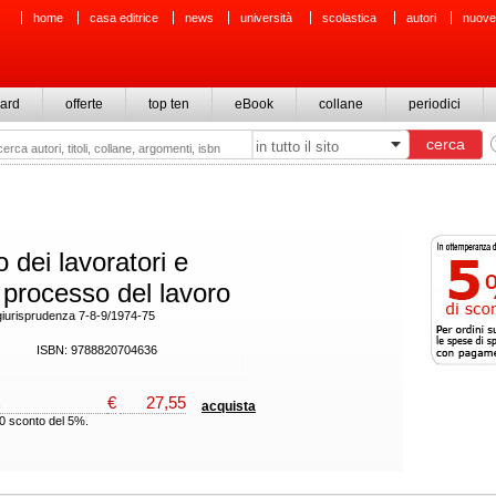
home
casa editrice
news
università
scolastica
autori
nuove
ard
offerte
top ten
eBook
collane
periodici
o dei lavoratori e
processo del lavoro
iurisprudenza 7-8-9/1974-75
ISBN: 9788820704636
€
27,55
acquista
00 sconto del 5%.