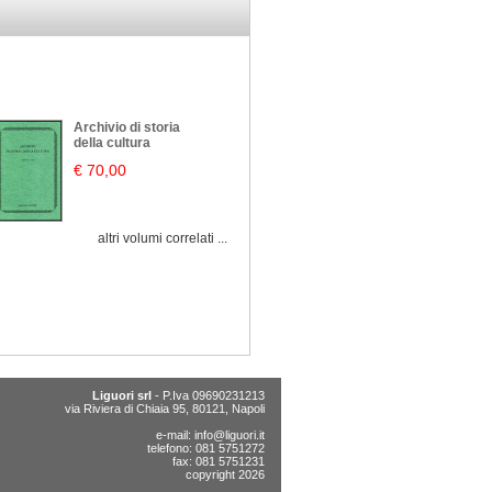
Archivio di storia
della cultura
€ 70,00
altri volumi correlati ...
Liguori srl
- P.Iva 09690231213
via Riviera di Chiaia 95, 80121, Napoli
e-mail:
info@liguori.it
telefono: 081 5751272
fax: 081 5751231
copyright 2026