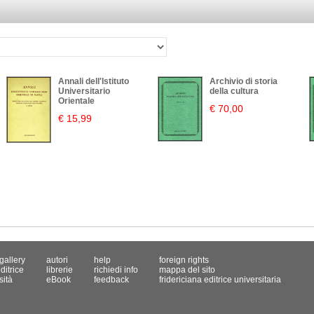
Annali dell'Istituto
Archivio di storia
Universitario
della cultura
Orientale
€ 70,00
€ 15,99
gallery
autori
help
foreign rights
ditrice
librerie
richiedi info
mappa del sito
sità
eBook
feedback
fridericiana editrice universitaria