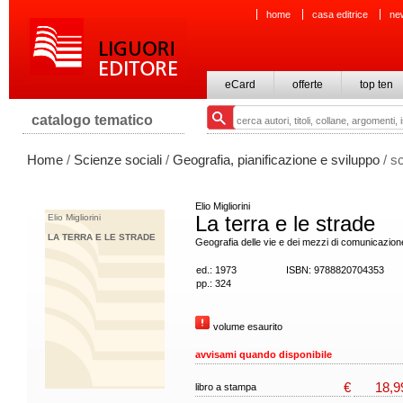
home
casa editrice
ne
eCard
offerte
top ten
catalogo tematico
Home
/
Scienze sociali
/
Geografia, pianificazione e sviluppo
/ s
Elio Migliorini
La terra e le strade
Elio Migliorini
LA TERRA E LE STRADE
Geografia delle vie e dei mezzi di comunicazion
ed.: 1973
ISBN: 9788820704353
pp.: 324
volume esaurito
avvisami quando disponibile
€
18,9
libro a stampa