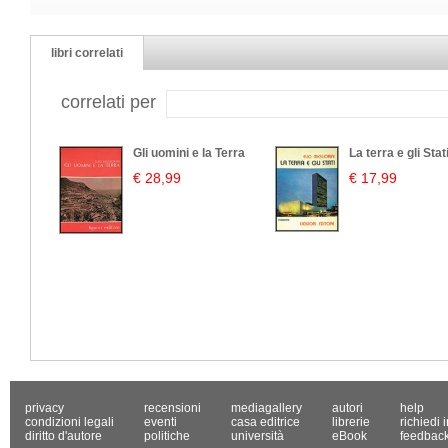
libri correlati
correlati per
Gli uomini e la Terra
La terra e gli Stat
€ 28,99
€ 17,99
privacy
recensioni
mediagallery
autori
help
condizioni legali
eventi
casa editrice
librerie
richiedi 
diritto d'autore
politiche
università
eBook
feedbac