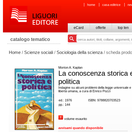
home
casa editrice
ne
eCard
offerte
top ten
catalogo tematico
Home
/
Scienze sociali
/
Sociologia della scienza
/ scheda prodo
Morton A. Kaplan
La conoscenza storica 
politica
Indagine su alcuni problemi della legge universale e 
libertà umana, a cura di Enrico Pozzi
ed.: 1976
ISBN: 9788820703523
pp.: 144
volume esaurito
avvisami quando disponibile