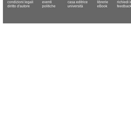
condizioni legali
eventi
casa editrice
librerie
richiedi 
diritto d'autore
politiche
università
eBook
feedbac