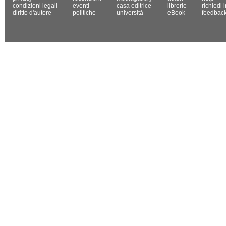
condizioni legali
eventi
casa editrice
librerie
richiedi 
diritto d'autore
politiche
università
eBook
feedbac