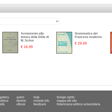
Avviamento alla
Grammatica del
lettura della Délie di
Francese moderno
M. Scève
€ 29,49
€ 16,99
gallery
autori
help
foreign rights
ditrice
librerie
richiedi info
mappa del sito
sità
eBook
feedback
fridericiana editrice universitaria