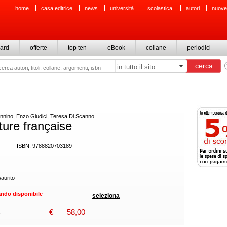
home
casa editrice
news
università
scolastica
autori
nuove
ard
offerte
top ten
eBook
collane
periodici
nino, Enzo Giudici, Teresa Di Scanno
ature française
ISBN: 9788820703189
aurito
ndo disponibile
seleziona
€
58,00