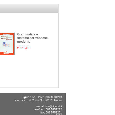
Grammatica e
sintassi del francese
moderno
€ 29,49
Liguori srl
- P.Iva 09690231213
via Riviera di Chiaia 95, 80121, Napoli
e-mail:
info@liguori.it
telefono: 081 5751272
fax: 081 5751231