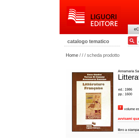
eC
catalogo tematico
Home
/
/
/ scheda prodotto
Annamaria San
Litter
ed.: 1986
pp.: 1600
volume es
avvisami qua
libro a stampa