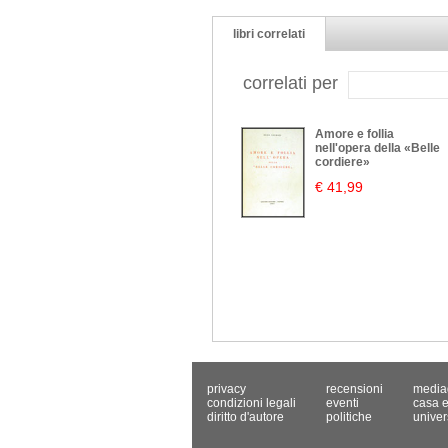
libri correlati
correlati per
Amore e follia
nell'opera della «Belle
cordiere»
€ 41,99
privacy
recensioni
media
condizioni legali
eventi
casa e
diritto d'autore
politiche
univer