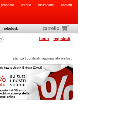
 proposte
librerie
biblioteche
contatti
helpdesk
login
registrati
stampa
|
condividi
|
aggiungi alla wishlist