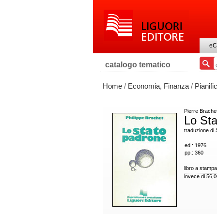
eC
catalogo tematico
Home
/
Economia, Finanza
/
Pianif
Pierre Brache
Lo St
traduzione di
ed.: 1976
pp.: 360
libro a stampa
invece di 56,