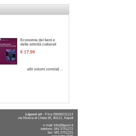
Economia dei beni e
delle attività culturali
€ 17,99
altri volumi correlati ...
Liguori srl
- P.Iva 09690231213
via Riviera di Chiaia 95, 80121, Napoli
e-mail:
info@liguori.it
telefono: 081 5751272
fax: 081 5751231