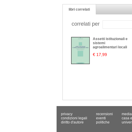
libri correlati
correlati per
Assetti istituzionali e
sistemi
agroalimentari locali
€ 17,99
privacy
recensioni
media
condizioni legali
eventi
casa e
diritto d'autore
politiche
univer