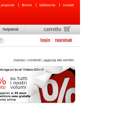
 proposte
librerie
biblioteche
contatti
helpdesk
login
registrati
stampa
|
condividi
|
aggiungi alla wishlist