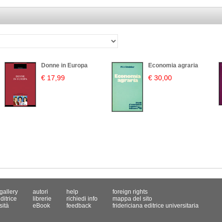
Donne in Europa
Economia agraria
€ 17,99
€ 30,00
gallery
autori
help
foreign rights
ditrice
librerie
richiedi info
mappa del sito
sità
eBook
feedback
fridericiana editrice universitaria