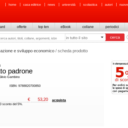
home
casa editrice
news
università
scolastica
autori
nuove
ard
offerte
top ten
eBook
collane
periodici
icazione e sviluppo economico
/ scheda prodotto
t
ato padrone
 Silvio Gambino
ISBN: 9788820700850
€
53,20
acquista
00 sconto del 5%.