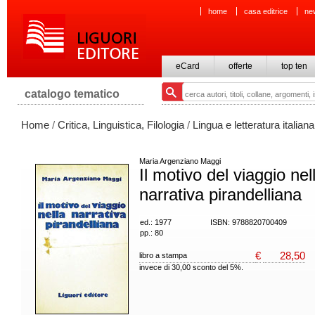
home
casa editrice
ne
eCard
offerte
top ten
catalogo tematico
Home
/
Critica, Linguistica, Filologia
/
Lingua e letteratura italiana
Maria Argenziano Maggi
Il motivo del viaggio nel
narrativa pirandelliana
ed.: 1977
ISBN: 9788820700409
pp.: 80
€
28,50
libro a stampa
invece di 30,00 sconto del 5%.