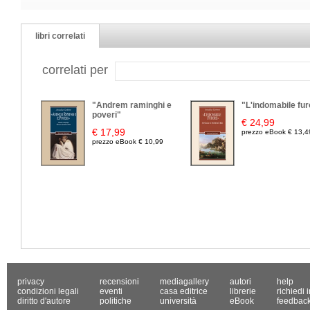
libri correlati
correlati per
"Andrem raminghi e
"L'indomabile fur
poveri"
€ 24,99
€ 17,99
prezzo eBook € 13,4
prezzo eBook € 10,99
privacy
recensioni
mediagallery
autori
help
condizioni legali
eventi
casa editrice
librerie
richiedi 
diritto d'autore
politiche
università
eBook
feedbac