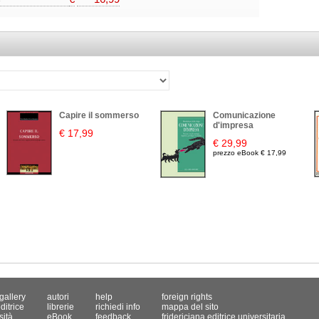
Capire il sommerso
Comunicazione
d'impresa
€ 17,99
€ 29,99
prezzo eBook € 17,99
gallery
autori
help
foreign rights
ditrice
librerie
richiedi info
mappa del sito
sità
eBook
feedback
fridericiana editrice universitaria