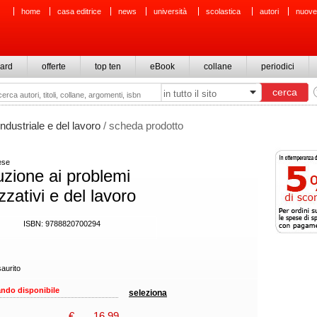
home
casa editrice
news
università
scolastica
autori
nuove
ard
offerte
top ten
eBook
collane
periodici
industriale e del lavoro
/ scheda prodotto
ese
uzione ai problemi
zzativi e del lavoro
ISBN: 9788820700294
aurito
ndo disponibile
seleziona
€
16,99