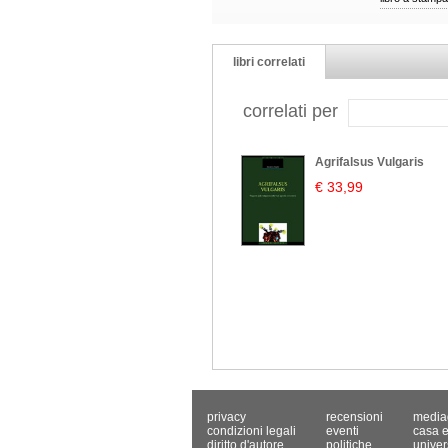
libri correlati
correlati per
Agrifalsus Vulgaris
€ 33,99
privacy
recensioni
media
condizioni legali
eventi
casa e
diritto d'autore
politiche
univer