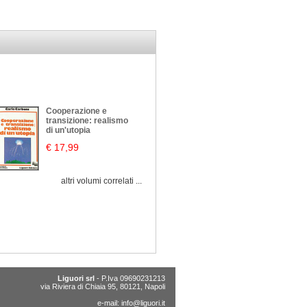
Cooperazione e
transizione: realismo
di un'utopia
€ 17,99
altri volumi correlati ...
Liguori srl
- P.Iva 09690231213
via Riviera di Chiaia 95, 80121, Napoli
e-mail:
info@liguori.it