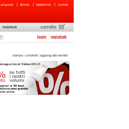
 proposte
librerie
biblioteche
contatti
helpdesk
login
registrati
stampa
|
condividi
|
aggiungi alla wishlist