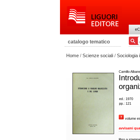
eC
catalogo tematico
Home
/
Scienze sociali
/
Sociologia 
Camillo Alban
Introd
organi
ed.: 1970
pp.: 121
volume es
avvisami qua
libro a stampa