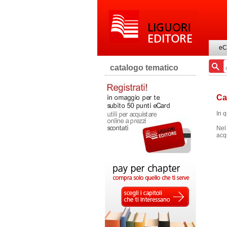
eC
catalogo tematico
Car
In q
Nel 
acqu