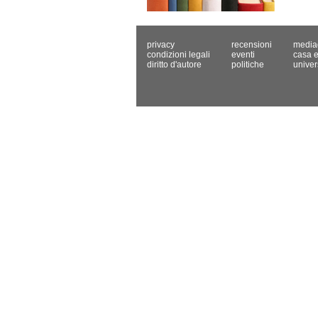
privacy
recensioni
media
condizioni legali
eventi
casa e
diritto d'autore
politiche
univer