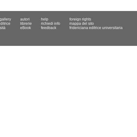
gallery
autori
help
foreign rights
ditrice
librerie
richiedi info
mappa del sito
sità
eBook
feedback
fridericiana editrice universitaria