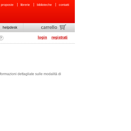
 proposte
librerie
biblioteche
contatti
helpdesk
login
registrati
nformazioni dettagliate sulle modalità di