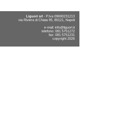
Liguori srl
- P.Iva 09690231213
via Riviera di Chiaia 95, 80121, Napoli
e-mail:
info@liguori.it
telefono: 081 5751272
fax: 081 5751231
copyright 2026