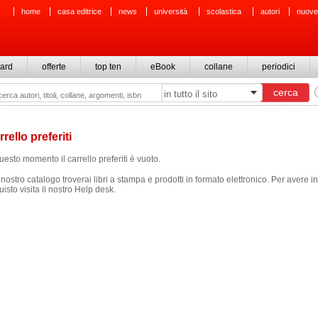
home
casa editrice
news
università
scolastica
autori
nuove
ard
offerte
top ten
eBook
collane
periodici
rello preferiti
uesto momento il carrello preferiti è vuoto.
nostro catalogo troverai libri a stampa e prodotti in formato elettronico. Per avere i
isto visita il nostro Help desk.