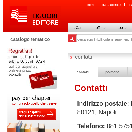
home
casa editrice
ne
eCard
offerte
top ten
catalogo tematico
contatti
contatti
politiche
Contatti
Indirizzo postale:
L
80121, Napoli
Telefono:
081 575