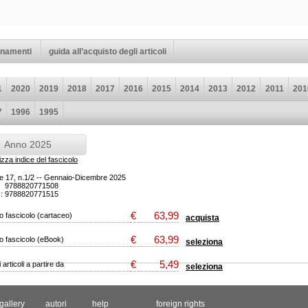
namenti
guida all’acquisto degli articoli
1
2020
2019
2018
2017
2016
2015
2014
2013
2012
2011
201
7
1996
1995
no 2025
izza indice del fascicolo
e 17, n.1/2 -- Gennaio-Dicembre 2025
: 9788820771508
N: 9788820771515
€
63,99
 fascicolo (cartaceo)
acquista
€
63,99
o fascicolo (eBook)
seleziona
€
5,49
 articoli a partire da
seleziona
gallery
autori
help
foreign rights