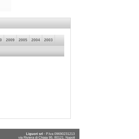
0
2009
2005
2004
2003
Liguori srl
- P.Iva 09690231213
via Riviera di Chiaia 95, 80121, Napoli