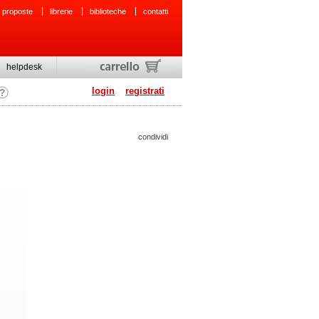
 proposte
librerie
biblioteche
contatti
helpdesk
login
registrati
condividi