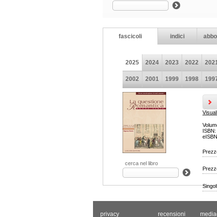
fascicoli
indici
abbo
2025
2024
2023
2022
202
2002
2001
1999
1998
199
An
Visual
Volum
ISBN
eISB
Prezzo
cerca nel libro
Prezz
Singoli
privacy
recensioni
media