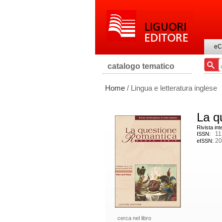
eC
catalogo tematico
Home
/ Lingua e letteratura inglese
La q
Rivista int
112
ISSN:
20
eISSN:
cerca nel libro