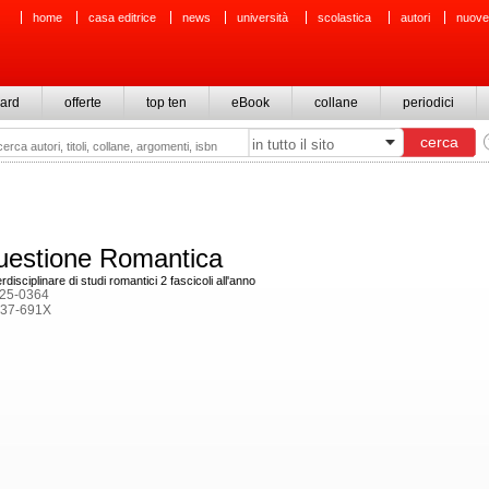
home
casa editrice
news
università
scolastica
autori
nuove
ard
offerte
top ten
eBook
collane
periodici
uestione Romantica
erdisciplinare di studi romantici
2 fascicoli all'anno
5-0364
37-691X