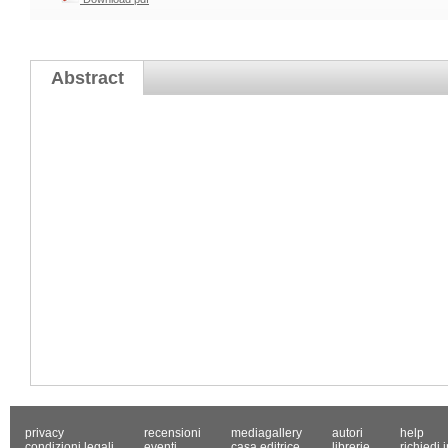
Abstract
privacy
recensioni
mediagallery
autori
help
condizioni legali
eventi
casa editrice
librerie
richiedi 