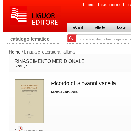
home
casa editrice
ne
eCard
offerte
top ten
catalogo tematico
Home
/ Lingua e letteratura italiana
RINASCIMENTO MERIDIONALE
II/2011, 8-9
Ricordo di Giovanni Vanella
Michele Cataudella
Download pdf