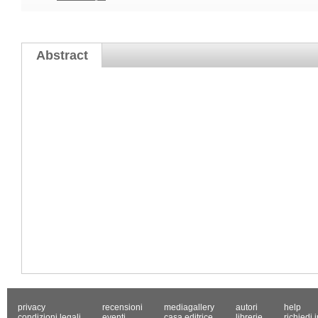
Abstract
privacy
recensioni
mediagallery
autori
help
condizioni legali
eventi
casa editrice
librerie
richiedi 