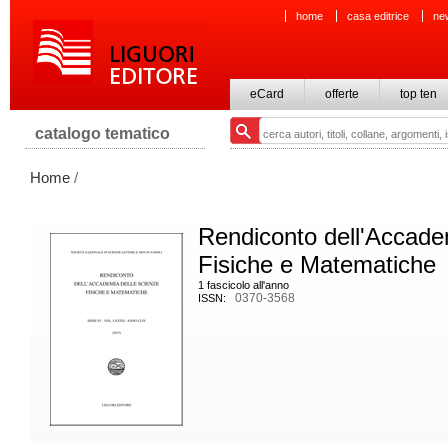
home
casa editrice
ne
eCard
offerte
top ten
catalogo tematico
Home
/
Rendiconto dell'Accade
Fisiche e Matematiche
1 fascicolo all'anno
0370-3568
ISSN: