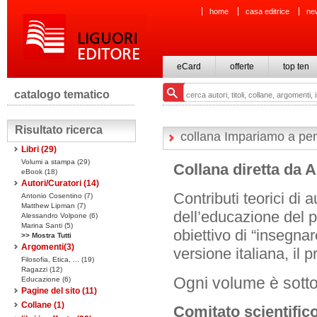
home
casa editrice
ne
eCard
offerte
top ten
catalogo tematico
Risultato ricerca
collana Impariamo a pen
Libri
(29)
Volumi a stampa
(29)
Collana diretta da 
eBook
(18)
Autori/Curatori (14)
Contributi teorici di
Antonio Cosentino (7)
Matthew Lipman (7)
dell’educazione del pe
Alessandro Volpone (6)
Marina Santi (5)
obiettivo di “insegna
>> Mostra Tutti
Argomenti(
3
)
versione italiana, il 
Filosofia, Etica, ... (19)
Ragazzi (12)
Ogni volume è sotto
Educazione (6)
Pagine del sito
(11)
Collane
(1)
Comitato scientific