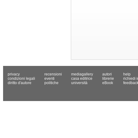
privacy
recensioni
mediagallery
autori
help
condizioni legali
eventi
casa editrice
librerie
richiedi 
diritto d'autore
politiche
università
eBook
feedbac