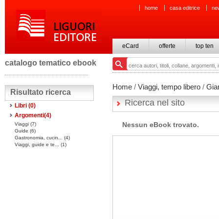
home
casa editrice
ne
eCard
offerte
top ten
catalogo tematico ebook
Home
/
Viaggi, tempo libero
/
Gia
Risultato ricerca
Ricerca nel sito
Libri
(0)
Argomenti(
4
)
Nessun eBook trovato.
Viaggi (7)
Guide (6)
Gastronomia, cucin... (4)
Viaggi, guide e te... (1)