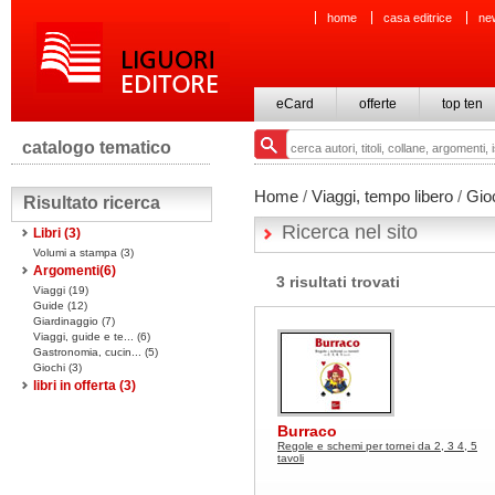
home
casa editrice
ne
eCard
offerte
top ten
catalogo tematico
Home
/
Viaggi, tempo libero
/
Gio
Risultato ricerca
Ricerca nel sito
Libri
(3)
Volumi a stampa
(3)
Argomenti(
6
)
3 risultati trovati
Viaggi (19)
Guide (12)
Giardinaggio (7)
Viaggi, guide e te... (6)
Gastronomia, cucin... (5)
Giochi (3)
libri in offerta
(3)
Burraco
Regole e schemi per tornei da 2, 3 4, 5
tavoli