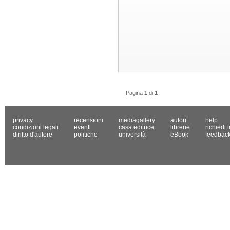
Pagina
1
di
1
privacy
recensioni
mediagallery
autori
help
condizioni legali
eventi
casa editrice
librerie
richiedi 
diritto d'autore
politiche
università
eBook
feedbac