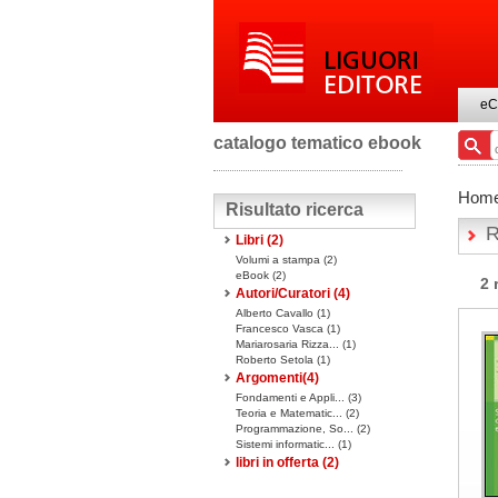
eC
catalogo tematico ebook
Hom
Risultato ricerca
R
Libri
(2)
Volumi a stampa
(2)
eBook
(2)
2 
Autori/Curatori (4)
Alberto Cavallo (1)
Francesco Vasca (1)
Mariarosaria Rizza... (1)
Roberto Setola (1)
Argomenti(
4
)
Fondamenti e Appli... (3)
Teoria e Matematic... (2)
Programmazione, So... (2)
Sistemi informatic... (1)
libri in offerta
(2)