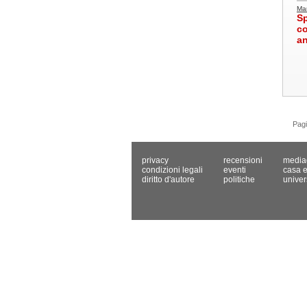
Mar
Sp
c
an
Pag
privacy
recensioni
media
condizioni legali
eventi
casa e
diritto d'autore
politiche
univer