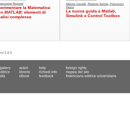
iarosaria Rizzardi
Alberto Cavallo, Roberto Setola, Francesco
erimentare la Matematica
Vasca
La nuova guida a Matlab,
on
MATLAB
: elementi di
Simulink e Control Toolbox
alisi complessa
ina
1
di
1
gallery
autori
help
foreign rights
ditrice
librerie
richiedi info
mappa del sito
sità
eBook
feedback
fridericiana editrice universitaria