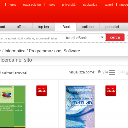
home
casa editrice
news
università
scolastica
autori
nuove
ard
offerte
top ten
eBook
collane
periodici
e
/
Informatica
/
Programmazione, Software
icerca nel sito
Griglia
Lista
visualizza come:
risultati trovati