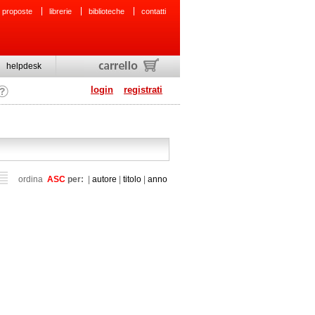
 proposte
librerie
biblioteche
contatti
helpdesk
login
registrati
ordina
ASC
per:
|
autore
|
titolo
|
anno