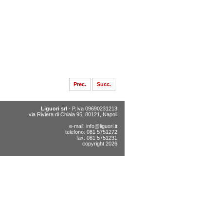
Prec.
Succ.
Liguori srl
- P.Iva 09690231213
via Riviera di Chiaia 95, 80121, Napoli
e-mail:
info@liguori.it
telefono: 081 5751272
fax: 081 5751231
copyright 2026