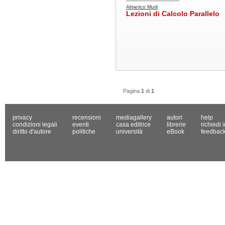
Almerico Murli
Lezioni di Calcolo Parallelo
Pagina
1
di
1
privacy
recensioni
mediagallery
autori
help
condizioni legali
eventi
casa editrice
librerie
richiedi 
diritto d'autore
politiche
università
eBook
feedbac