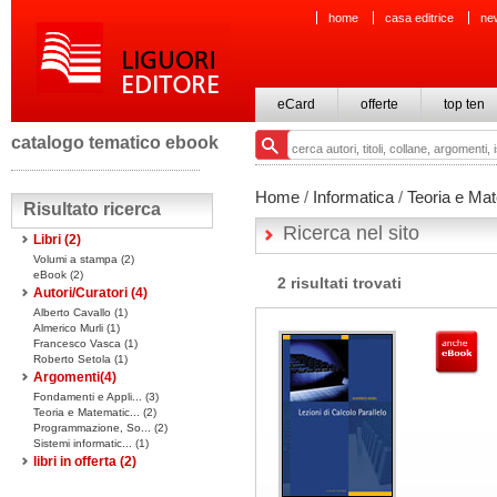
home
casa editrice
ne
eCard
offerte
top ten
catalogo tematico ebook
Home
/
Informatica
/
Teoria e Mat
Risultato ricerca
Ricerca nel sito
Libri
(2)
Volumi a stampa
(2)
eBook
(2)
2 risultati trovati
Autori/Curatori (4)
Alberto Cavallo (1)
Almerico Murli (1)
Francesco Vasca (1)
Roberto Setola (1)
Argomenti(
4
)
Fondamenti e Appli... (3)
Teoria e Matematic... (2)
Programmazione, So... (2)
Sistemi informatic... (1)
libri in offerta
(2)