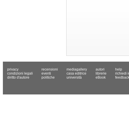
privacy
recensioni
mediagallery
autori
help
condizioni legali
eventi
casa editrice
librerie
richiedi 
diritto d'autore
politiche
università
eBook
feedbac