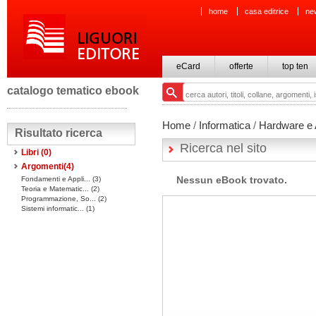
home
casa editrice
ne
eCard
offerte
top ten
catalogo tematico ebook
Home
/
Informatica
/
Hardware e A
Risultato ricerca
Ricerca nel sito
Libri
(0)
Argomenti(
4
)
Nessun eBook trovato.
Fondamenti e Appli... (3)
Teoria e Matematic... (2)
Programmazione, So... (2)
Sistemi informatic... (1)