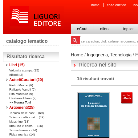
home
casa editrice
ne
eCard
offerte
top ten
catalogo tematico
Home
/
Ingegneria, Tecnologia
/
F
Risultato ricerca
Ricerca nel sito
Libri
(15)
Volumi a stampa
(15)
eBook
(2)
15 risultati trovati
Autori/Curatori (20)
Pietro Mazzei (6)
Raffaele Vanoli (5)
Rita Mastrullo (5)
Gaetano Alfano (2)
>> Mostra Tutti
Argomenti(
25
)
Tecnica delle cost... (69)
Scienza delle cost... (39)
Macchine (18)
Idraulica e costru... (16)
Termodinamica (14)
Fisica tecnica (14)