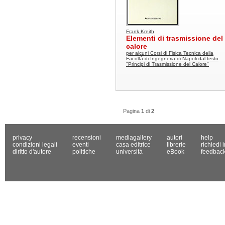
Frank Kreith
Elementi di trasmissione del
calore
per alcuni Corsi di Fisica Tecnica della
Facoltà di Ingegneria di Napoli dal testo
"Principi di Trasmissione del Calore"
Pagina
1
di
2
privacy
recensioni
mediagallery
autori
help
condizioni legali
eventi
casa editrice
librerie
richiedi 
diritto d'autore
politiche
università
eBook
feedbac