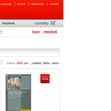
 proposte
librerie
biblioteche
contatti
helpdesk
login
registrati
ordina
ASC
per:
|
autore
|
titolo
|
anno