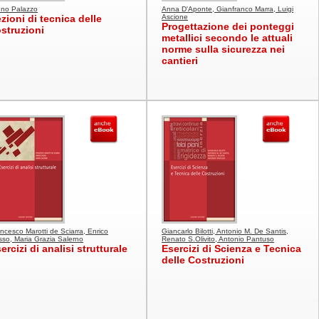
uno Palazzo
Anna D'Aponte, Gianfranco Marra, Luigi
zioni di tecnica delle
Ascione
Progettazione dei ponteggi
struzioni
metallici secondo le attuali
norme sulla sicurezza nei
cantieri
ncesco Marotti de Sciarra, Enrico
Giancarlo Bilotti, Antonio M. De Santis,
so, Maria Grazia Salerno
Renato S.Olivito, Antonio Pantuso
ercizi di analisi strutturale
Esercizi di Scienza e Tecnica
delle Costruzioni