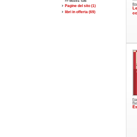
>> Mostra Tutti
Br
Pagine del sito
(1)
Le
libri in offerta
(69)
co
Fra
Rus
Es