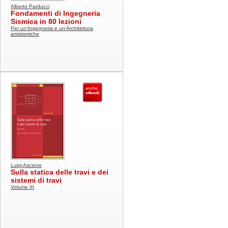
Alberto Parducci
Fondamenti di Ingegneria
Sismica in 80 lezioni
Per un'Ingegneria e un'Architettura
antisismiche
Luigi Ascione
Sulla statica delle travi e dei
sistemi di travi
Volume III