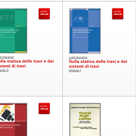
gi Ascione
Luigi Ascione
lla statica delle travi e dei
Sulla statica delle travi e dei
stemi di travi
sistemi di travi
ume II
Volume I