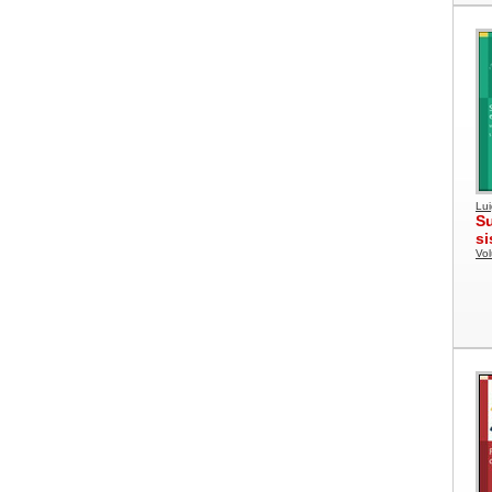
Lui
Su
si
Vol