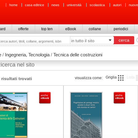
home
casa editrice
news
università
scolastica
autori
nuove
ard
offerte
top ten
eBook
collane
periodici
e
/
Ingegneria, Tecnologia
/
Tecnica delle costruzioni
icerca nel sito
Griglia
Lista
visualizza come:
 risultati trovati