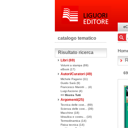
eC
catalogo tematico
Hom
Risultato ricerca
R
Libri
(69)
Volumi a stampa
(69)
eBook
(17)
69
Autori/Curatori (49)
Michele Pagano (11)
Guido Sarà (9)
Francesco Marotti ... (4)
Luigi Ascione (4)
>> Mostra Tutti
Argomenti(
25
)
Tecnica delle cost... (69)
Scienza delle cost... (39)
Macchine (18)
Idraulica e costru... (16)
Termodinamica (14)
Fisica tecnica (14)