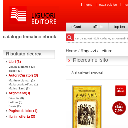
home
casa editrice
ne
eCard
offerte
top ten
catalogo tematico ebook
Home
/
Ragazzi
/
Letture
Risultato ricerca
Ricerca nel sito
Libri
(3)
Volumi a stampa
(3)
eBook
(3)
3 risultati trovati
Autori/Curatori (3)
Matthew Lipman (2)
Mariarosaria Alfuso (1)
Marina Santi (1)
Argomenti(
3
)
Filosofia (8)
Letture (3)
Storia (2)
Pagine del sito
(1)
libri in offerta
(3)