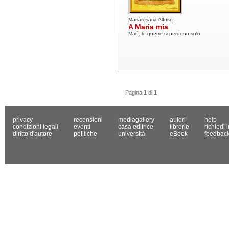
Mariarosaria Alfuso
A Maria mia
Marì, le guerre si perdono solo
Pagina
1
di
1
privacy
recensioni
mediagallery
autori
help
condizioni legali
eventi
casa editrice
librerie
richiedi 
diritto d'autore
politiche
università
eBook
feedbac