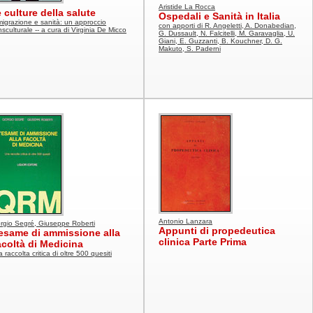
Aristide La Rocca
 culture della salute
Ospedali e Sanità in Italia
igrazione e sanità: un approccio
con apporti di R. Angeletti, A. Donabedian,
nsculturale -- a cura di Virginia De Micco
G. Dussault, N. Falcitelli, M. Garavaglia, U.
Giani, E. Guzzanti, B. Kouchner, D. G.
Makuto, S. Paderni
Antonio Lanzara
rgio Segré, Giuseppe Roberti
Appunti di propedeutica
esame di ammissione alla
clinica Parte Prima
coltà di Medicina
 raccolta critica di oltre 500 quesiti