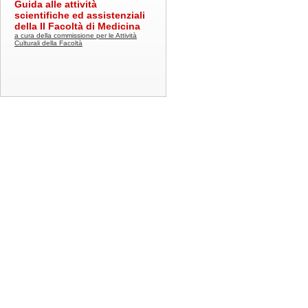
Guida alle attività
scientifiche ed assistenziali
della II Facoltà di Medicina
a cura della commissione per le Attività
Culturali della Facoltà