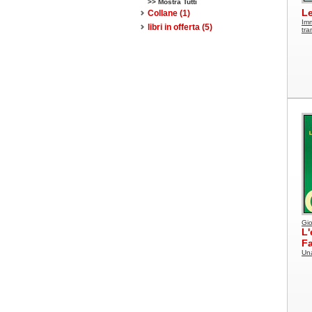
>> Mostra Tutti
Le
Collane
(1)
Imm
libri in offerta
(5)
tra
Gio
L'
Fa
Una