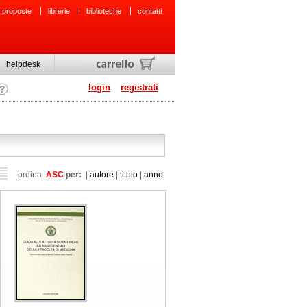
 proposte
librerie
biblioteche
contatti
helpdesk
login
registrati
ordina
ASC
per:
|
autore
|
titolo
|
anno