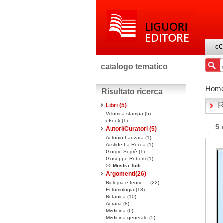
eC
catalogo tematico
Hom
Risultato ricerca
R
Libri
(5)
Volumi a stampa
(5)
eBook
(1)
5 
Autori/Curatori (5)
Antonio Lanzara (1)
Aristide La Rocca (1)
Giorgio Segrè (1)
Giuseppe Roberti (1)
>> Mostra Tutti
Argomenti(
26
)
Biologia e teorie ... (22)
Entomologia (13)
Botanica (10)
Agraria (8)
Medicina (6)
Medicina generale (5)