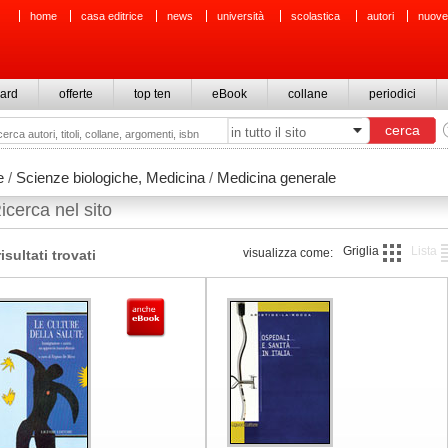
home
casa editrice
news
università
scolastica
autori
nuove
ard
offerte
top ten
eBook
collane
periodici
e
/
Scienze biologiche, Medicina
/
Medicina generale
icerca nel sito
Griglia
Lista
visualizza come:
risultati trovati