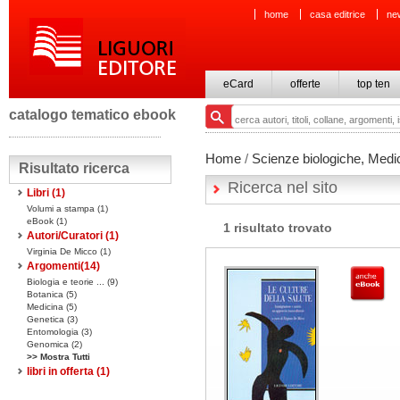
home
casa editrice
ne
eCard
offerte
top ten
catalogo tematico ebook
Home
/
Scienze biologiche, Medi
Risultato ricerca
Ricerca nel sito
Libri
(1)
Volumi a stampa
(1)
eBook
(1)
1 risultato trovato
Autori/Curatori (1)
Virginia De Micco (1)
Argomenti(
14
)
Biologia e teorie ... (9)
Botanica (5)
Medicina (5)
Genetica (3)
Entomologia (3)
Genomica (2)
>> Mostra Tutti
libri in offerta
(1)