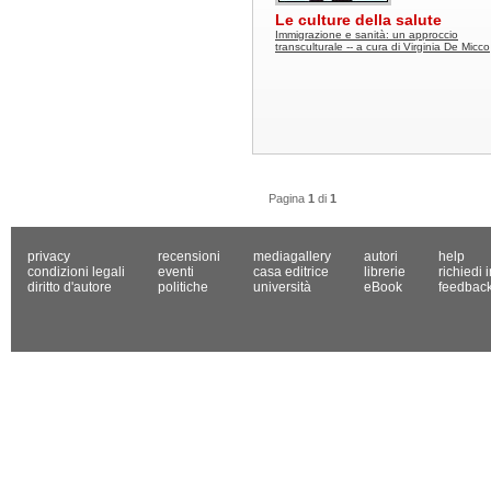
Le culture della salute
Immigrazione e sanità: un approccio
transculturale -- a cura di Virginia De Micco
Pagina
1
di
1
privacy
recensioni
mediagallery
autori
help
condizioni legali
eventi
casa editrice
librerie
richiedi 
diritto d'autore
politiche
università
eBook
feedbac