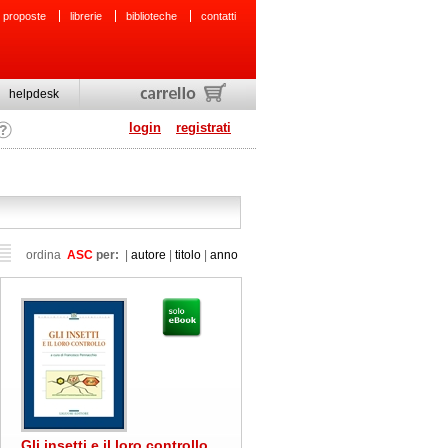
 proposte
librerie
biblioteche
contatti
helpdesk
login
registrati
ordina
ASC
per:
|
autore
|
titolo
|
anno
Gli insetti e il loro controllo