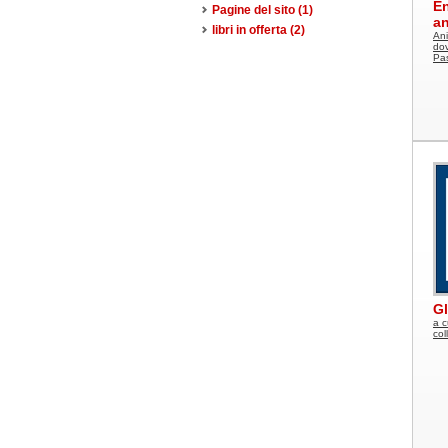
En
Pagine del sito
(1)
an
libri in offerta
(2)
Ani
dov
Pa
Gl
a c
col