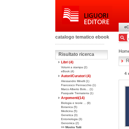
eC
catalogo tematico ebook
Hom
Risultato ricerca
R
Libri
(4)
Volumi a stampa
(2)
eBook
(4)
4 
Autori/Curatori (4)
Alessandro Minelli (1)
Francesco Pennacchio (1)
Marco Alberto Bolo... (1)
Pasquale Trematerra (1)
Argomenti(
14
)
Biologia e teorie ... (9)
Botanica (5)
Medicina (5)
Genetica (3)
Entomologia (3)
Genomica (2)
>> Mostra Tutti