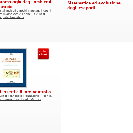
tomologia degli ambienti
Sistematica ed evoluzione
tropici
degli esapodi
mali molesti o nocivi infestanti i luoghi
e l'uomo vive e opera -- a cura di
squale Trematerra
i insetti e il loro controllo
ura di Francesco Pennacchio -- con la
laborazione di Donato Mancini