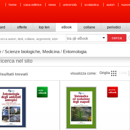
home
casa editrice
news
università
scolastica
autori
nuove
ard
offerte
top ten
eBook
collane
periodici
e
/
Scienze biologiche, Medicina
/
Entomologia
icerca nel sito
Griglia
Lista
visualizza come:
risultati trovati