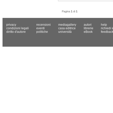
Pagina
1
di
1
privacy
recensioni
mediagallery
autori
help
condizioni legali
eventi
casa editrice
librerie
richiedi 
diritto d'autore
politiche
università
eBook
feedbac