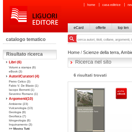
home
casa editrice
ne
eCard
offerte
top ten
catalogo tematico
Home
/
Scienze della terra, Ambi
Risultato ricerca
Ricerca nel sito
Libri
(6)
Volumi a stampa
(6)
eBook
(3)
6 risultati trovati
Autori/Curatori (4)
Pietro Celico (3)
Fabio V. De Blasio (1)
Iacopo Bernetti (1)
Severino Romano (1)
Argomenti(
10
)
Ambiente (23)
Vulcanologia (13)
Geologia (9)
Geofisica (7)
Idrogeologia (6)
Inquinamento (3)
>> Mostra Tutti