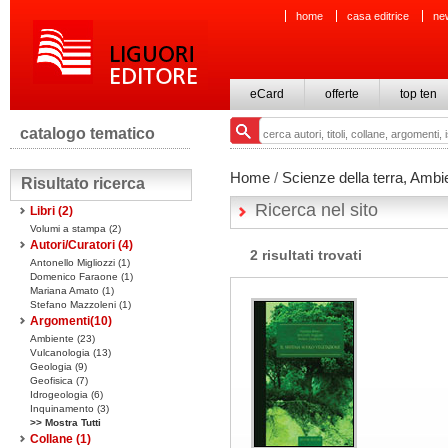
home
casa editrice
ne
eCard
offerte
top ten
catalogo tematico
Home
/
Scienze della terra, Ambi
Risultato ricerca
Ricerca nel sito
Libri
(2)
Volumi a stampa
(2)
Autori/Curatori (4)
2 risultati trovati
Antonello Migliozzi (1)
Domenico Faraone (1)
Mariana Amato (1)
Stefano Mazzoleni (1)
Argomenti(
10
)
Ambiente (23)
Vulcanologia (13)
Geologia (9)
Geofisica (7)
Idrogeologia (6)
Inquinamento (3)
>> Mostra Tutti
Collane
(1)