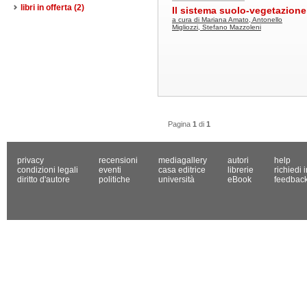
libri in offerta
(2)
Il sistema suolo-vegetazione
a cura di Mariana Amato, Antonello
Migliozzi, Stefano Mazzoleni
Pagina
1
di
1
privacy
recensioni
mediagallery
autori
help
condizioni legali
eventi
casa editrice
librerie
richiedi 
diritto d'autore
politiche
università
eBook
feedbac