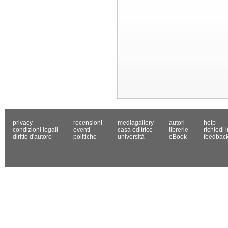
privacy
recensioni
mediagallery
autori
help
condizioni legali
eventi
casa editrice
librerie
richiedi 
diritto d'autore
politiche
università
eBook
feedbac