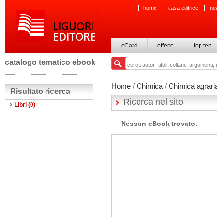
home
casa editrice
ne
eCard
offerte
top ten
catalogo tematico ebook
Home
/
Chimica
/
Chimica agrari
Risultato ricerca
Ricerca nel sito
Libri
(0)
Nessun eBook trovato.