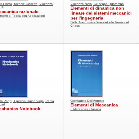
n Chirita, Michele Ciarletta, Vincenzo
Vincenzo Niola, Giuseppe Quaremba
ullo
Elementi di dinamica non
ccanica razionale
lineare dei sistemi meccanici
menti di Teoria con Applicazioni
per l'ingegneria
Dalla Trasformata Wavelet alla Teoria del
Chaos
Gianfausto Dell'Antonio
la Poggi, Epifanio Guido Virga, Paolo
Elementi di Meccanica
cari
echanics Notebook
I: Meccanica Classica