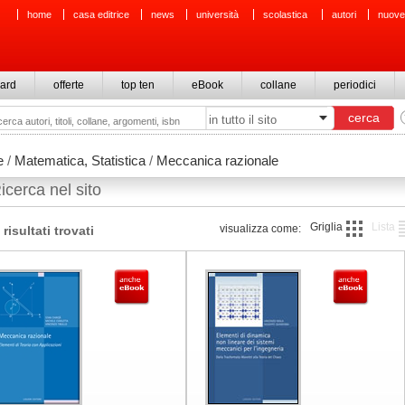
home
casa editrice
news
università
scolastica
autori
nuove
ard
offerte
top ten
eBook
collane
periodici
e
/
Matematica, Statistica
/
Meccanica razionale
icerca nel sito
Griglia
Lista
visualizza come:
 risultati trovati