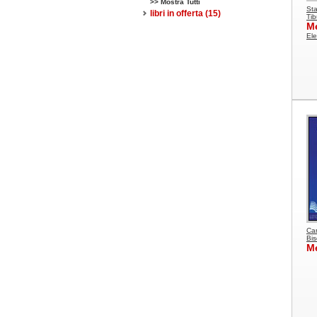
>> Mostra Tutti
Sta
libri in offerta
(15)
Tib
Me
Ele
Car
Bis
M