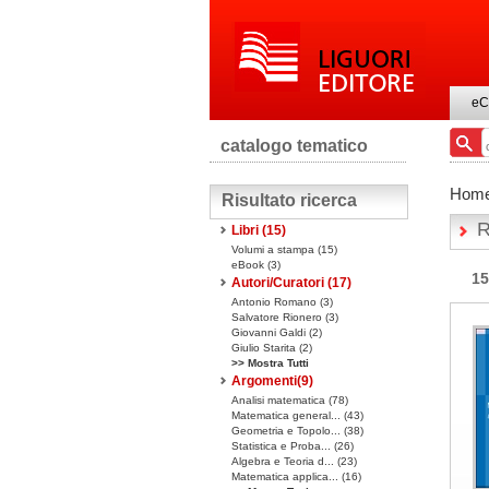
eC
catalogo tematico
Hom
Risultato ricerca
R
Libri
(15)
Volumi a stampa
(15)
eBook
(3)
15
Autori/Curatori (17)
Antonio Romano (3)
Salvatore Rionero (3)
Giovanni Galdi (2)
Giulio Starita (2)
>> Mostra Tutti
Argomenti(
9
)
Analisi matematica (78)
Matematica general... (43)
Geometria e Topolo... (38)
Statistica e Proba... (26)
Algebra e Teoria d... (23)
Matematica applica... (16)