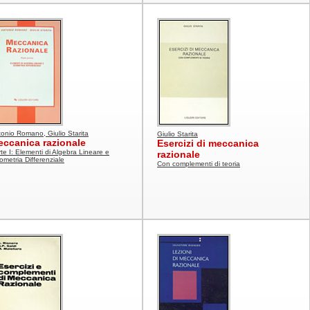
onio Romano, Giulio Starita
Giulio Starita
ccanica razionale
Esercizi di meccanica
te I: Elementi di Algebra Lineare e
razionale
metria Differenziale
Con complementi di teoria