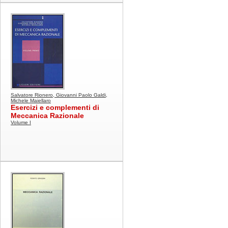
Salvatore Rionero, Giovanni Paolo Galdi,
Michele Maiellaro
Esercizi e complementi di
Meccanica Razionale
Volume I