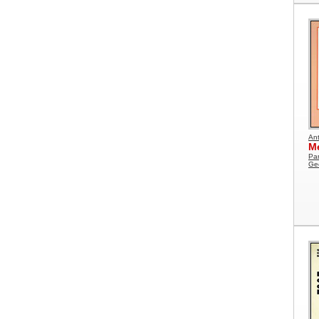
Ant
Me
Par
Geo