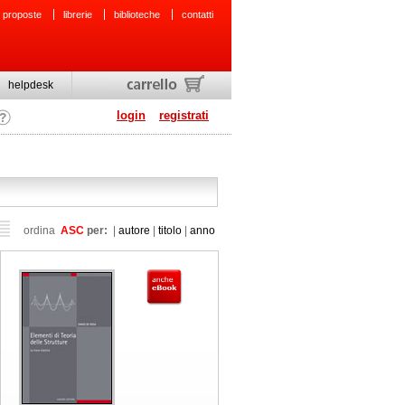
 proposte
librerie
biblioteche
contatti
helpdesk
login
registrati
ordina
ASC
per:
|
autore
|
titolo
|
anno