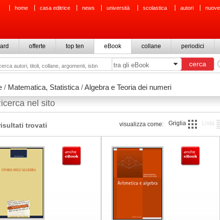
home
casa editrice
news
università
scolastica
autori
nuove
ard
offerte
top ten
eBook
collane
periodici
e
/
Matematica, Statistica
/
Algebra e Teoria dei numeri
icerca nel sito
Griglia
Lista
visualizza come:
risultati trovati