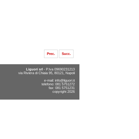
Prec.
Succ.
Liguori srl
- P.Iva 09690231213
via Riviera di Chiaia 95, 80121, Napoli
e-mail:
info@liguori.it
telefono: 081 5751272
fax: 081 5751231
copyright 2026