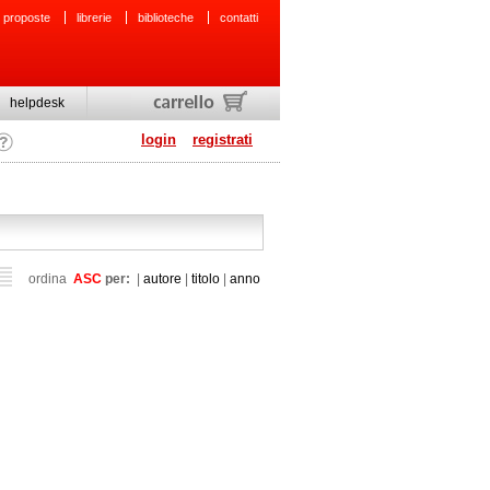
 proposte
librerie
biblioteche
contatti
helpdesk
login
registrati
ordina
ASC
per:
|
autore
|
titolo
|
anno