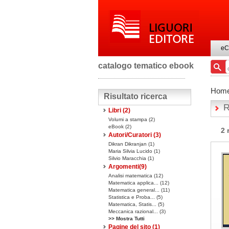
eC
catalogo tematico ebook
Hom
Risultato ricerca
R
Libri
(2)
Volumi a stampa
(2)
eBook
(2)
2 
Autori/Curatori (3)
Dikran Dikranjan (1)
Maria Silvia Lucido (1)
Silvio Maracchia (1)
Argomenti(
9
)
Analisi matematica (12)
Matematica applica... (12)
Matematica general... (11)
Statistica e Proba... (5)
Matematica, Statis... (5)
Meccanica razional... (3)
>> Mostra Tutti
Pagine del sito
(1)