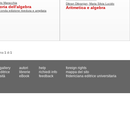
vio Maracchia
Dikran Dikranjan, Maria Silvia Lucido
oria dell'algebra
Aritmetica e algebra
onda edizione riveduta e ampliata
ina
1
di
1
gallery
autori
help
foreign rights
ditrice
librerie
richiedi info
mappa del sito
sità
eBook
feedback
fridericiana editrice universitaria