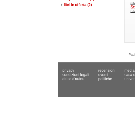
Sil
libri in offerta
(2)
St
Sec
Pag
privacy
recensioni
media
condizioni legali
eventi
casa e
diritto d'autore
politiche
univer