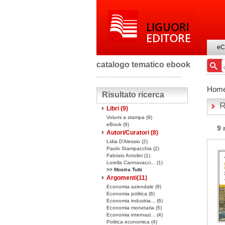
eC
catalogo tematico ebook
Hom
Risultato ricerca
R
Libri
(9)
Volumi a stampa
(9)
eBook
(9)
9 
Autori/Curatori (8)
Lidia D'Alessio (2)
Paolo Stampacchia (2)
Fabrizio Antolini (1)
Lorella Cannavacci... (1)
>> Mostra Tutti
Argomenti(
11
)
Economia aziendale (9)
Economia politica (6)
Economia industria... (6)
Economia monetaria (5)
Economia internazi... (4)
Politica economica (4)