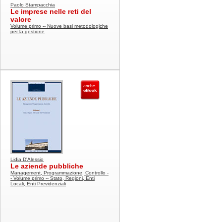
Paolo Stampacchia
Le imprese nelle reti del
valore
Volume primo -- Nuove basi metodologiche
per la gestione
Lidia D'Alessio
Le aziende pubbliche
Management, Programmazione, Controllo -
- Volume primo -- Stato, Regioni, Enti
Locali, Enti Previdenziali