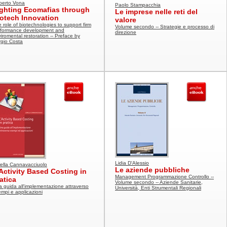
berto Vona
Paolo Stampacchia
ghting Ecomafias through
Le imprese nelle reti del
otech Innovation
valore
 role of biotechnologies to support firm
Volume secondo -- Strategie e processo di
rformance development and
direzione
iromental restoration -- Preface by
gio Costa
Lidia D'Alessio
ella Cannavacciuolo
Le aziende pubbliche
Activity Based Costing in
Management Programmazione Controllo --
atica
Volume secondo -- Aziende Sanitarie,
 guida all'implementazione attraverso
Università, Enti Strumentali Regionali
mpi e applicazioni