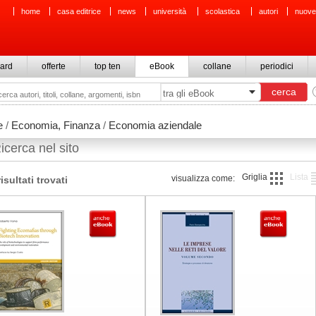
home
casa editrice
news
università
scolastica
autori
nuove
ard
offerte
top ten
eBook
collane
periodici
e
/
Economia, Finanza
/
Economia aziendale
icerca nel sito
Griglia
Lista
visualizza come:
risultati trovati