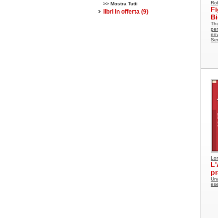
Ro
>> Mostra Tutti
Fi
libri in offerta
(9)
Bi
The
pe
env
Ser
Lor
L'
pr
Una
ese