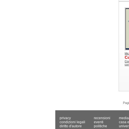
Mi
C
Com
co
Pag
privacy
recensioni
media
condizioni legali
eventi
casa e
diritto d'autore
politiche
univer