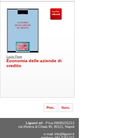
Lucio Fiore
Economia delle aziende di
credito
Prec.
Succ.
Liguori srl
- P.Iva 09690231213
via Riviera di Chiaia 95, 80121, Napoli
e-mail:
info@liguori.it
telefono: 081 5751272