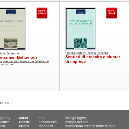
Fabrizio Antolini, Nicola Boccella
chele Quintano
Sentieri di crescita e cluster
onsumer Behaviour
di imprese
portamento d'acquisto e fedeltà del
nsumatore
ina
1
di
1
gallery
autori
help
foreign rights
ditrice
librerie
richiedi info
mappa del sito
sità
eBook
feedback
fridericiana editrice universitaria