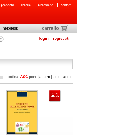
 proposte
librerie
biblioteche
contatti
helpdesk
login
registrati
ordina
ASC
per:
|
autore
|
titolo
|
anno