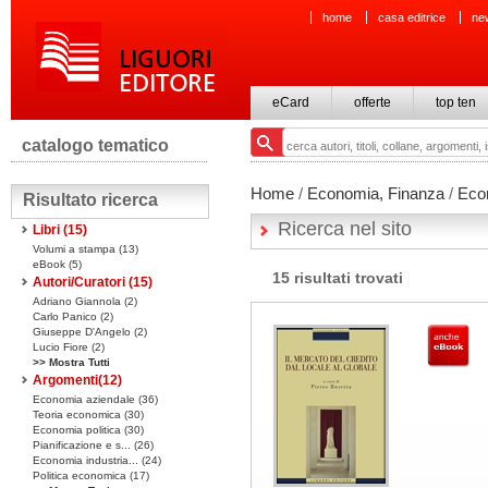
home
casa editrice
ne
eCard
offerte
top ten
catalogo tematico
Home
/
Economia, Finanza
/
Eco
Risultato ricerca
Ricerca nel sito
Libri
(15)
Volumi a stampa
(13)
eBook
(5)
15 risultati trovati
Autori/Curatori (15)
Adriano Giannola (2)
Carlo Panico (2)
Giuseppe D'Angelo (2)
Lucio Fiore (2)
>> Mostra Tutti
Argomenti(
12
)
Economia aziendale (36)
Teoria economica (30)
Economia politica (30)
Pianificazione e s... (26)
Economia industria... (24)
Politica economica (17)