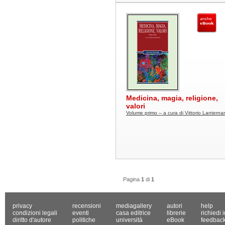
Medicina, magia, religione,
valori
Volume primo -- a cura di Vittorio Lanternar
Pagina
1
di
1
privacy
recensioni
mediagallery
autori
help
condizioni legali
eventi
casa editrice
librerie
richiedi 
diritto d'autore
politiche
università
eBook
feedbac