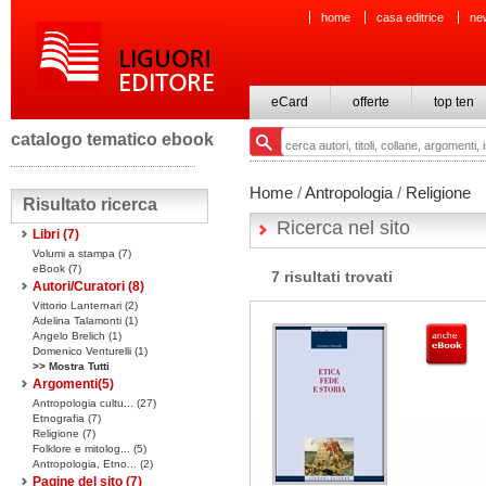
home
casa editrice
ne
eCard
offerte
top ten
catalogo tematico ebook
Home
/
Antropologia
/
Religione
Risultato ricerca
Ricerca nel sito
Libri
(7)
Volumi a stampa
(7)
eBook
(7)
7 risultati trovati
Autori/Curatori (8)
Vittorio Lanternari (2)
Adelina Talamonti (1)
Angelo Brelich (1)
Domenico Venturelli (1)
>> Mostra Tutti
Argomenti(
5
)
Antropologia cultu... (27)
Etnografia (7)
Religione (7)
Folklore e mitolog... (5)
Antropologia, Etno... (2)
Pagine del sito
(7)